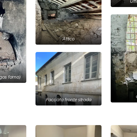
Uff
Attico
Ugos forno)
Facciata fronte strada