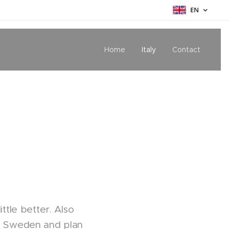
EN
Home
Italy
Contact
ttle better. Also
in Sweden and plan