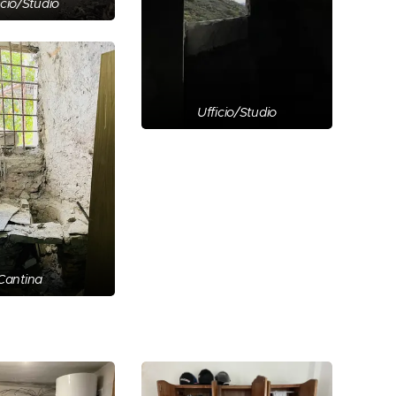
icio/Studio
Ufficio/Studio
Cantina