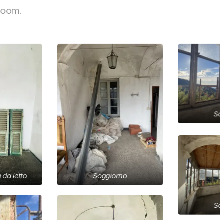
room.
S
da letto
Soggiorno
S