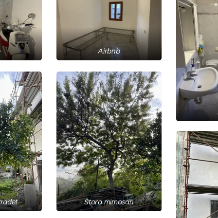
b
Airbnb
trädet
Stora mimosan