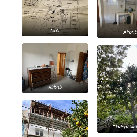
Mått
Airbn
Airbnb
Blodapelsin