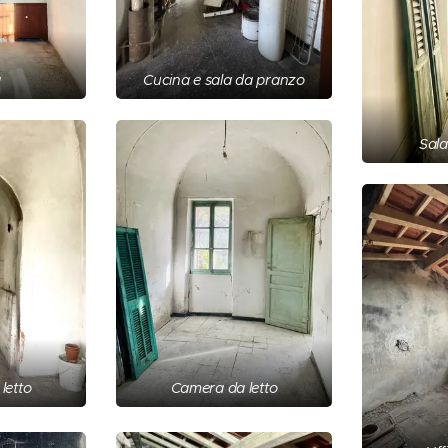
a
Cucina e sala da pranzo
Sal
letto
Camera da letto