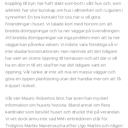
koppling till byn, har haft släkt som bott i vårt hus och, som
arkitekt, har stor kunskap om hus i allmänhet och i Ligurien i
synnerhet. En bra kontakt för oss när vi vill göra
förändringar i huset. Vi talade kort med honom om att
bredda dörröppningar och ta ner väggar på övervåningen.
Att bredda dörröppningar var inga problem men att ta ner
väggar kan påverka valven. Vi måste vara försiktiga så vi
inte skadar konstruktionen. Han nämnde att det tidigare
har varit en större öppning till terrassen och att där vi vill
ha en dörr in till ett skafferi har det tidigare varit en
öppning. Vår tanke är inte att riva en massa väggar och
göra en öppen planlösning utan det handlar mer om att få
in ljuset i köket.
Vår vän Mauro, Robertos bror, har även han mycket
information om husets historia. Bland annat om flera
kardinaler som besökt huset och druckit thé på verandan.
Vi vet dock ännu inte vad MM i entrédörren står för.
Troligtvis Martini Manenoucha efter Ugo Martini och någon