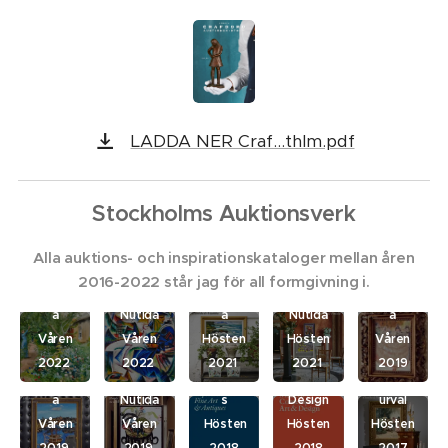
LADDA NER Craf...thlm.pdf
Stockholms Auktionsverk
Klassisk
Klassisk
Alla auktions- och inspirationskataloger mellan åren
a &
Modern
a &
Modern
Importa
Modern
2016-2022 står jag för all formgivning i.
Asiatisk
a &
Asiatisk
a &
Klassisk
nt Sale
+
a
Nutida
a
Nutida
a
Fine Art
Contem
Kassisk
Våren
Våren
Hösten
Hösten
Våren
&
porary
a &
2022
2022
2021
2021
2019
Böcker,
Modern
Antique
Art &
Nutida i
Nutida
Kartor
a
Nutida
s
Design
urval
Klassisk
- Arvid
&
Klassisk
Våren
Våren
Hösten
Hösten
Hösten
Modern
a &
Svensso
Handskr
a &
2019
2019
2018
2018
2017
a
Böcker,
Modern