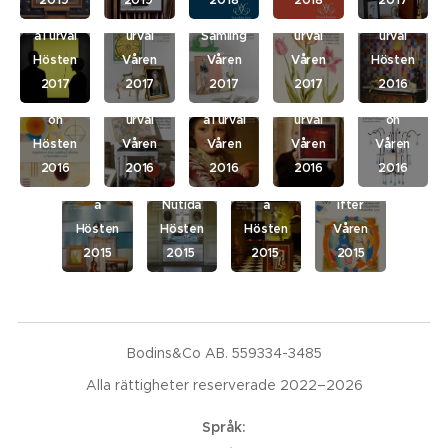
Modern
Nutida i
ns
ifter i
Nutida i
-
Kartor
a
a i urval
urval
Samling
urval
urval
Lundber
&
- A
Hösten
Våren
Våren
Våren
Hösten
g
Handskr
Private
2017
2017
2017
2017
2016
Collecti
ifter i
Klassisk
Nutida i
Collecti
Böcker,
on
urval
a i urval
urval
on
Kartor
Hösten
Våren
Våren
Våren
Våren
&
2016
2016
2016
2016
2016
Klassisk
Modern
Handskr
a
Nutida
a
ifter
Hösten
Hösten
Hösten
Våren
2015
2015
2015
2015
Bodins&Co AB. 559334-3485
Alla rättigheter reserverade 2022–2026
Språk