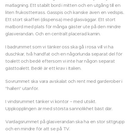
matlagning. Ett stabilt bord i mitten och en utgång till en
liten frukostterrass. Gasspis och kanske även en vedspis.
Ett stort skafferi (dispensa) med glasväggar. Ett stort
matbord med plats för många gäster ute på den mindre
glasverandan. Och en centralt placerad kamin.
I badrummet som vi tänker oss ska gå i rosa vill vi ha
duschkar, två handfat och en någorlunda separat del för
toalett och bedé eftersom vi inte har någon separat
gästtoalett. Bedé är ett krav i Italien.
Sovrummet ska vara avskalat och rent med garderober i
"hallen" utanför.
I vindsrummet tänker vi kontor – med utsikt.
Uppkopplingen är med största sannolikhet bäst där.
Vardagsrummet på glasverandan ska ha en stor sittgrupp
och en mindre för att se på TV.