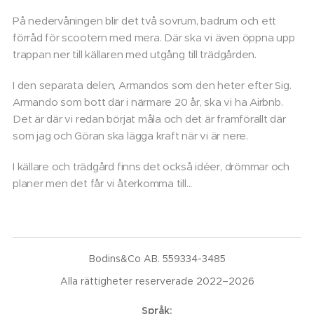
På nedervåningen blir det två sovrum, badrum och ett
förråd för scootern med mera. Där ska vi även öppna upp
trappan ner till källaren med utgång till trädgården.
I den separata delen, Armandos som den heter efter Sig.
Armando som bott där i närmare 20 år, ska vi ha Airbnb.
Det är där vi redan börjat måla och det är framförallt där
som jag och Göran ska lägga kraft när vi är nere.
I källare och trädgård finns det också idéer, drömmar och
planer men det får vi återkomma till...
Bodins&Co AB. 559334-3485
Alla rättigheter reserverade 2022–2026
Språk