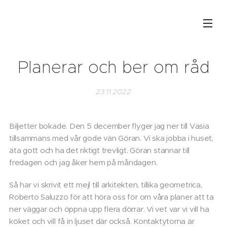
Planerar och ber om råd
23.11.2022
Biljetter bokade. Den 5 december flyger jag ner till Vasia
tillsammans med vår gode vän Göran. Vi ska jobba i huset,
äta gott och ha det riktigt trevligt. Göran stannar till
fredagen och jag åker hem på måndagen.
Så har vi skrivit ett mejl till arkitekten, tillika geometrica,
Roberto Saluzzo för att höra oss för om våra planer att ta
ner väggar och öppna upp flera dörrar. Vi vet var vi vill ha
köket och vill få in ljuset där också. Kontaktytorna är