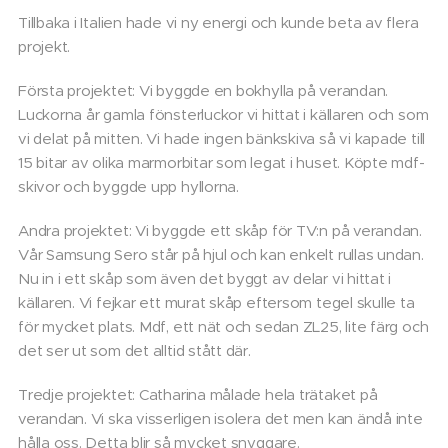
Tillbaka i Italien hade vi ny energi och kunde beta av flera
projekt.
Första projektet: Vi byggde en bokhylla på verandan.
Luckorna år gamla fönsterluckor vi hittat i källaren och som
vi delat på mitten. Vi hade ingen bänkskiva så vi kapade till
15 bitar av olika marmorbitar som legat i huset. Köpte mdf-
skivor och byggde upp hyllorna.
Andra projektet: Vi byggde ett skåp för TV:n på verandan.
Vår Samsung Sero står på hjul och kan enkelt rullas undan.
Nu in i ett skåp som även det byggt av delar vi hittat i
källaren. Vi fejkar ett murat skåp eftersom tegel skulle ta
för mycket plats. Mdf, ett nät och sedan ZL25, lite färg och
det ser ut som det alltid stått där.
Tredje projektet: Catharina målade hela trätaket på
verandan. Vi ska visserligen isolera det men kan ändå inte
hålla oss. Detta blir så mycket snyggare.