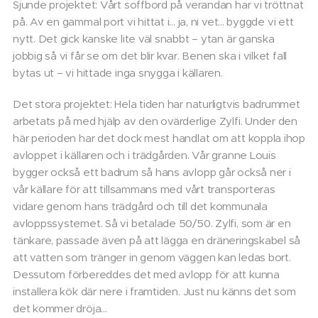
Sjunde projektet: Vårt soffbord på verandan har vi tröttnat
på. Av en gammal port vi hittat i... ja, ni vet... byggde vi ett
nytt. Det gick kanske lite väl snabbt – ytan är ganska
jobbig så vi får se om det blir kvar. Benen ska i vilket fall
bytas ut – vi hittade inga snygga i källaren.
Det stora projektet: Hela tiden har naturligtvis badrummet
arbetats på med hjälp av den ovärderlige Zylfi. Under den
här perioden har det dock mest handlat om att koppla ihop
avloppet i källaren och i trädgården. Vår granne Louis
bygger också ett badrum så hans avlopp går också ner i
vår källare för att tillsammans med vårt transporteras
vidare genom hans trädgård och till det kommunala
avloppssystemet. Så vi betalade 50/50. Zylfi, som är en
tänkare, passade även på att lägga en dräneringskabel så
att vatten som tränger in genom väggen kan ledas bort.
Dessutom förbereddes det med avlopp för att kunna
installera kök där nere i framtiden. Just nu känns det som
det kommer dröja...