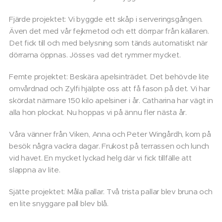
Fjärde projektet: Vi byggde ett skåp i serveringsgången.
Även det med vår fejkmetod och ett dörrpar från källaren.
Det fick till och med belysning som tänds automatiskt när
dörrarna öppnas. Jösses vad det rymmer mycket.
Femte projektet: Beskära apelsinträdet. Det behövde lite
omvårdnad och Zylfi hjälpte oss att få fason på det. Vi har
skördat närmare 150 kilo apelsiner i år. Catharina har vägt in
alla hon plockat. Nu hoppas vi på ännu fler nästa år.
Våra vänner från Viken, Anna och Peter Wingårdh, kom på
besök några vackra dagar. Frukost på terrassen och lunch
vid havet. En mycket lyckad helg där vi fick tillfälle att
slappna av lite.
Sjätte projektet: Måla pallar. Två trista pallar blev bruna och
en lite snyggare pall blev blå.