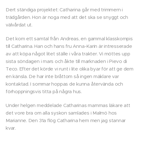
Dert ständiga projektet: Catharina går med trimmern i
trädgården. Hon är noga med att det ska se snyggt och
välvårdat ut.
Det kom ett samtal från Andreas, en gammal klasskompis
till Catharina. Han och hans fru Anna-Karin är intresserade
av att köpa något litet ställe i våra trakter. Vi möttes upp
sista söndagen i mars och åkte till marknaden i Pievo di
Teco. Efter det körde vi runt i lite olika byar för att ge dem
en känsla. De har inte bråttom så ingen mäklare var
kontaktad. I sommar hoppas de kunna återvända och
förhoppningsvis titta på några hus.
Under helgen meddelade Catharinas mammas läkare att
det vore bra om alla syskon samlades i Malmö hos
Marianne. Den 31a flög Catharina hem men jag stannar
kvar.