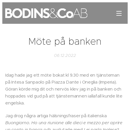
Möte på banken
06.12.2022
Idag hade jag ett möte bokat kl 9.30 med en tjänsteman
på Intesa Sanpaolo på Piazza Dante i Oneglia (Imperia).
Göran körde mig dit och nervös klev jag in på banken och
hoppades vid gud på att tjänstemannen iallafall kunde lite
engelska.
Jag drog några artiga hälsningsfraser på italienska
Buongiorno.
Ho una riunione alle dieci e mezzo per aprire
un conto in banca
och avslutade med
Lei parla Inglese
?