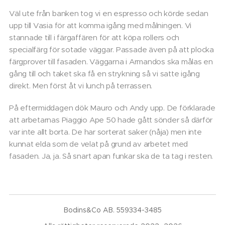
Väl ute från banken tog vi en espresso och körde sedan
upp till Vasia för att komma igång med målningen. Vi
stannade till i färgaffären för att köpa rollers och
specialfärg för sotade väggar. Passade även på att plocka
färgprover till fasaden. Väggarna i Armandos ska målas en
gång till och taket ska få en strykning så vi satte igång
direkt. Men först åt vi lunch på terrassen.
På eftermiddagen dök Mauro och Andy upp. De förklarade
att arbetarnas Piaggio Ape 50 hade gått sönder så därför
var inte allt borta. De har sorterat saker (nåja) men inte
kunnat elda som de velat på grund av arbetet med
fasaden. Ja, ja. Så snart apan funkar ska de ta tag i resten.
Bodins&Co AB. 559334-3485