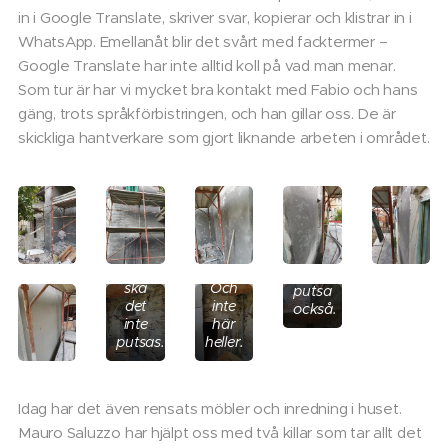
in i Google Translate, skriver svar, kopierar och klistrar in i
WhatsApp. Emellanåt blir det svårt med facktermer –
Google Translate har inte alltid koll på vad man menar.
Som tur är har vi mycket bra kontakt med Fabio och hans
gäng, trots språkförbistringen, och han gillar oss. De är
skickliga hantverkare som gjort liknande arbeten i området.
Det
här
hörnet
ska
de
Här
dock
ska
Och
putsa
det
inte
också.
inte
här
putsas.
heller.
Idag har det även rensats möbler och inredning i huset.
Mauro Saluzzo har hjälpt oss med två killar som tar allt det