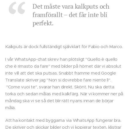
Det måste vara kalkputs och
framförallt – det får inte bli
perfekt.
Kalkputs är dock fullständigt självklart för Fabio och Marco.
I vår WhatsApp-chat skrev han plötsligt "Quello è quello
che è rimasto da fare" med bilder på hörnet där vi absolut
inte vill att det ska putsas. Snabbt framme med Google
Translate skriver jag "Non si dovrebbe fare niente lì".
"Come vuoi te", svarar han direkt. Skönt. Nu ska detta
torka och sedan målas med kalkfärg. När vi kommer ner på
måndag ska vi se så det blir rätt nyans innan de börjar
måla.
Att ha kontakt med byggarna via WhatsApp fungerar bra.
De skriver och skickar bilder och vi kopierar texten, klistrar