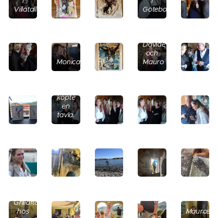
i
i
Villatalla.
Göteborg.
Davide
och
Monica
Mauro
Hedvig
köpte
en
tavla.
Grillafton
hos
Mauros