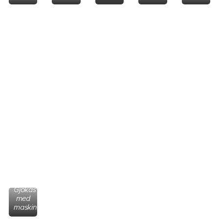
Gjokas
med
maskin.