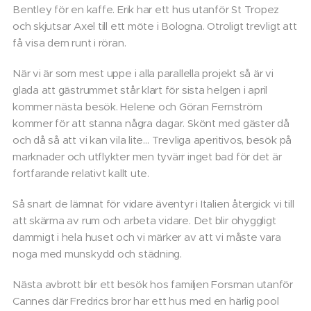
Bentley för en kaffe. Erik har ett hus utanför St Tropez
och skjutsar Axel till ett möte i Bologna. Otroligt trevligt att
få visa dem runt i röran.
När vi är som mest uppe i alla parallella projekt så är vi
glada att gästrummet står klart för sista helgen i april
kommer nästa besök. Helene och Göran Fernström
kommer för att stanna några dagar. Skönt med gäster då
och då så att vi kan vila lite… Trevliga aperitivos, besök på
marknader och utflykter men tyvärr inget bad för det är
fortfarande relativt kallt ute.
Så snart de lämnat för vidare äventyr i Italien återgick vi till
att skärma av rum och arbeta vidare. Det blir ohyggligt
dammigt i hela huset och vi märker av att vi måste vara
noga med munskydd och städning.
Nästa avbrott blir ett besök hos familjen Forsman utanför
Cannes där Fredrics bror har ett hus med en härlig pool