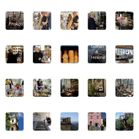
Frukostbuffé.
Göran
&
Helene
Det
gäller
att
ladda
upp