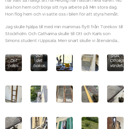
har varit så härligt att ha Hedvig här nästan hela våren. Nu
ska hon hem och börja sitt nya arbete på Min stora dag.
Hon flög hem och vi satte oss i bilen för att styra hemåt.
Jag skulle hjälpa till med min mammas flytt från Torekov till
Stockholm. Och Catharina skulle till Ott och Karls son
Simons student i Uppsala. Men snart skulle vi återvända...
...
Munblåst
och
glas.
Det
det
Otroligt
odlas...
bakas.
värdefullt.