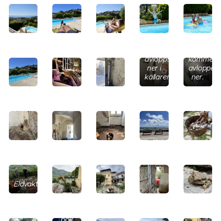
Hackar
upp
för
här
avloppsrör
kommer
ner i
avloppet
källaren.
ner.
Eldvakter.
Hedvig
plöjer
bok