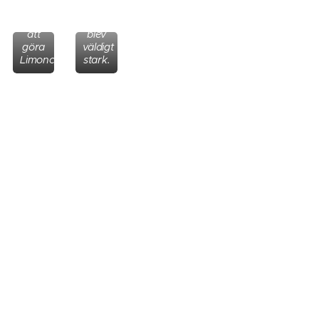
Catharina
testar
Den
att
blev
göra
väldigt
Limoncello.
stark.