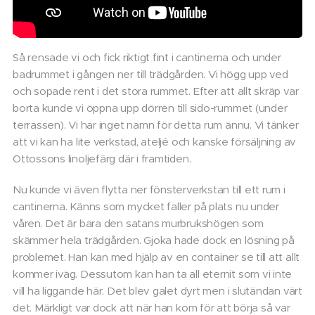
Så rensade vi och fick riktigt fint i cantinerna och under
badrummet i gången ner till trädgården. Vi högg upp ved
och sopade rent i det stora rummet. Efter att allt skräp var
borta kunde vi öppna upp dörren till sido-rummet (under
terrassen). Vi har inget namn för detta rum ännu. Vi tänker
att vi kan ha lite verkstad, ateljé och kanske försäljning av
Ottossons linoljefärg där i framtiden.
Nu kunde vi även flytta ner fönsterverkstan till ett rum i
cantinerna. Känns som mycket faller på plats nu under
våren. Det är bara den satans murbrukshögen som
skämmer hela trädgården. Gjoka hade dock en lösning på
problemet. Han kan med hjälp av en container se till att allt
kommer iväg. Dessutom kan han ta all eternit som vi inte
vill ha liggande här. Det blev galet dyrt men i slutändan värt
det. Märkligt var dock att när han kom för att börja så var