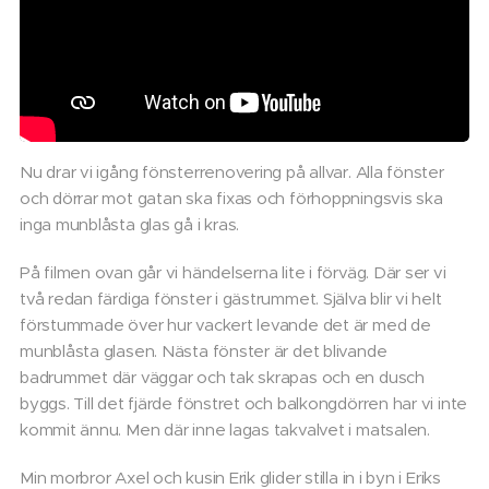
Nu drar vi igång fönsterrenovering på allvar. Alla fönster
och dörrar mot gatan ska fixas och förhoppningsvis ska
inga munblåsta glas gå i kras.
På filmen ovan går vi händelserna lite i förväg. Där ser vi
två redan färdiga fönster i gästrummet. Själva blir vi helt
förstummade över hur vackert levande det är med de
munblåsta glasen. Nästa fönster är det blivande
badrummet där väggar och tak skrapas och en dusch
byggs. Till det fjärde fönstret och balkongdörren har vi inte
kommit ännu. Men där inne lagas takvalvet i matsalen.
Min morbror Axel och kusin Erik glider stilla in i byn i Eriks