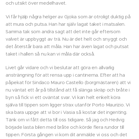
och utsikt över medelhavet.
Vi får hjälp några helger av Gjoka som är otroligt duktig på
att mura och putsa. Han har själv lagat taket i matsalen.
Samma tak som andra sagt att det inte går eftersom
valvet är uppbyggt av trä. Nu är det helt och snyggt och
det återstår bara att måla. Han har även lagat och putsat
taket i hallen så nu kan vi måla där också.
Livet går vidare och vi beslutar att göra en allvarlig
ansträngning för att rensa upp i cantinerna. Efter att ha
påpekat för Sindaco Mauro Castello (borgmästaren) att vi
nu väntat ett år på tillstånd att få slänga skräp och bråte i
byn så fick vi ett oväntat svar. Vi kan helt enkelt köra
själva till tippen som ligger strax utanför Porto Maurizio. Vi
ska bara uppge att vi bor i Vasia så kostar det ingenting.
Tänk om vi fått detta till oss tidigare. Så jag och Hedvig
började lasta bilen med bråte och körde flera rundor till
tippen. Första gången vi kom dit anmälde vi oss och det