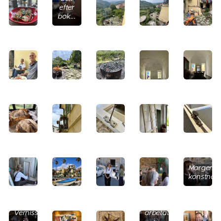
efter
bok...
Kocken.
Som
Margerith
talar
konstnäre
svenska
efter
att
ha
Vernissage
arbetat