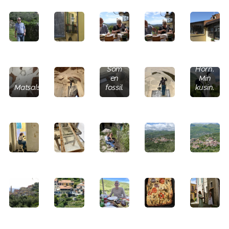
med
diskborsta
Dessa
är
oslagbara
Munblåst
Design
glas.
Lotta
Som
Horn.
en
Min
Matsalstaket.
fossil.
kusin.