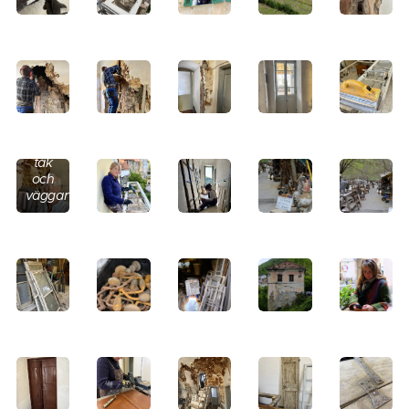
Skrapar
tak
och
väggar.