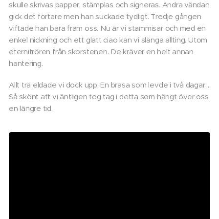
skulle skrivas papper, stämplas och signeras. Andra vändan
gick det fortare men han suckade tydligt. Tredje gången
viftade han bara fram oss. Nu är vi stammisar och med en
enkel nickning och ett glatt ciao kan vi slänga allting. Utom
eternitrören från skorstenen. De kräver en helt annan
hantering.
Allt trä eldade vi dock upp. En brasa som levde i två dagar...
Så skönt att vi äntligen tog tag i detta som hängt över oss
en längre tid.