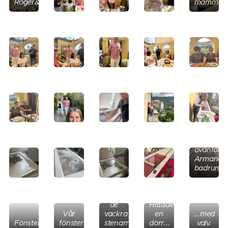
Roger&Jo.
mamma.
Rengjord
taket
Knackar
ovanför
ner
Armando
lös
badrum.
puts
för
att få
fram
de
Hittade
Vår
vackra
en
...med
Fönsterverkstad.
fönsterverkstad.
stenarna.
dörr...
valv.