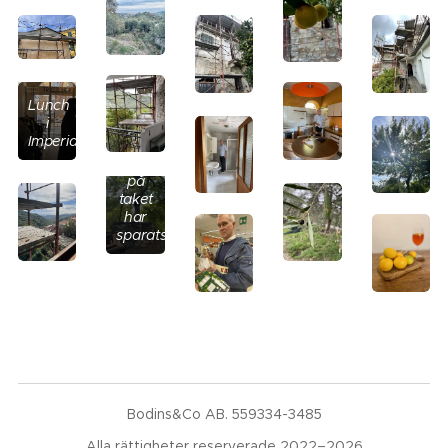
Alla
Lunch
gamla
i
skifferplattor
Imperia
som
legat
på
taket
har
sparats.
Bodins&Co AB. 559334-3485
Alla rättigheter reserverade 2022–2026