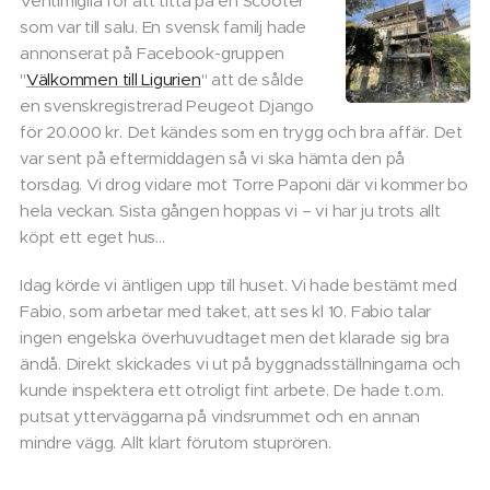
Ventimiglia för att titta på en Scooter
som var till salu. En svensk familj hade
annonserat på Facebook-gruppen
"
Välkommen till Ligurien
" att de sålde
en svenskregistrerad Peugeot Django
för 20.000 kr. Det kändes som en trygg och bra affär. Det
var sent på eftermiddagen så vi ska hämta den på
torsdag. Vi drog vidare mot Torre Paponi där vi kommer bo
hela veckan. Sista gången hoppas vi – vi har ju trots allt
köpt ett eget hus...
Idag körde vi äntligen upp till huset. Vi hade bestämt med
Fabio, som arbetar med taket, att ses kl 10. Fabio talar
ingen engelska överhuvudtaget men det klarade sig bra
ändå. Direkt skickades vi ut på byggnadsställningarna och
kunde inspektera ett otroligt fint arbete. De hade t.o.m.
putsat ytterväggarna på vindsrummet och en annan
mindre vägg. Allt klart förutom stuprören.