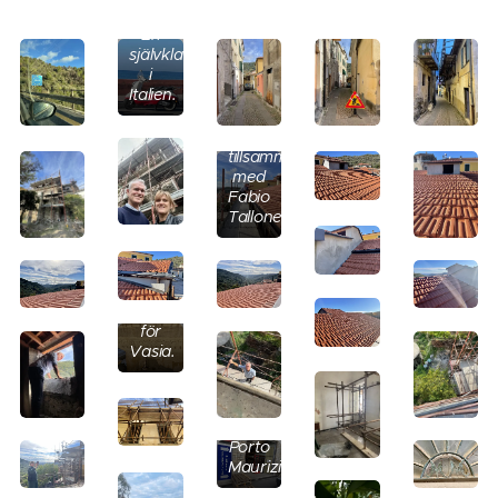
En
självklarhet
i
Italien.
Inspektion
av
taket
tillsammans
med
Ornamenten
Fabio
under
Tallone.
taket
på
framsidan
är
unika
för
Vasia.
Färgaffären
i
Porto
Maurizio.